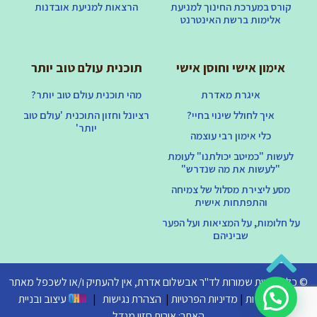
קורס במערכת החינוך למניעת
הרצאות למניעת אובדנות
אלימות ברשת האינטרנט
אימון אישי וחוסן אישי
תוכנית עולם טוב יותר
איגרת מאדרת
מהי תוכנית עולם טוב יותר?
איך לחולל שינוי בחיי?
רציונל וחזון התוכנית 'עולם טוב
יותר'
כלי אימון רבי עוצמה
לעשות "כמיטב יכולתנו" לעומת
"לעשות את מה שנדרש"
מסע ליצירת מסלול של צמיחה
והתפתחות אישית
על חלומות, על המציאות ועל הפער
שביניהם
© כל הזכויות שמורות לד"ר אבשלום אדרת, אין להעתיק ו/או לשכפל מאתר
זה ללא רשות
|
מדיניות הפרטיות
|
הצהרת נגישות
|
עיצוב ובניית
האתר: אורית חזון מנדל