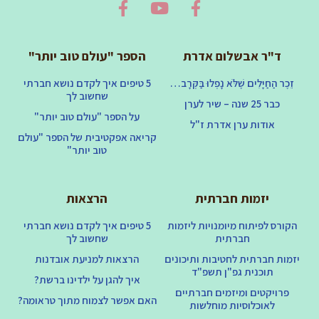
ד"ר אבשלום אדרת
הספר "עולם טוב יותר"
זֵכֶר הַחַיָּלִים שֶׁלֹּא נָפְלוּ בַּקְּרָב…
5 טיפים איך לקדם נושא חברתי
שחשוב לך
כבר 25 שנה – שיר לערן
על הספר "עולם טוב יותר"
אודות ערן אדרת ז"ל
קריאה אפקטיבית של הספר "עולם
טוב יותר"
יזמות חברתית
הרצאות
הקורס לפיתוח מיומנויות ליזמות
5 טיפים איך לקדם נושא חברתי
חברתית
שחשוב לך
יזמות חברתית לחטיבות ותיכונים
הרצאות למניעת אובדנות
תוכנית גפ"ן תשפ"ד
איך להגן על ילדינו ברשת?
פרויקטים ומיזמים חברתיים
האם אפשר לצמוח מתוך טראומה?
לאוכלוסיות מוחלשות