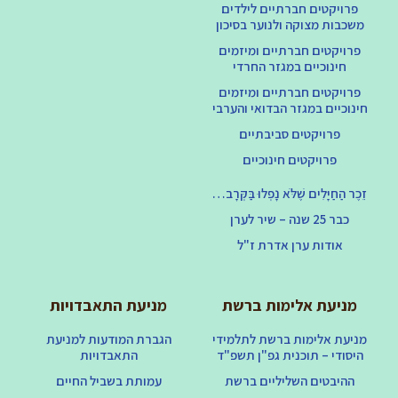
פרויקטים חברתיים לילדים
משכבות מצוקה ולנוער בסיכון
פרויקטים חברתיים ומיזמים
חינוכיים במגזר החרדי
פרויקטים חברתיים ומיזמים
חינוכיים במגזר הבדואי והערבי
פרויקטים סביבתיים
פרויקטים חינוכיים
זֵכֶר הַחַיָּלִים שֶׁלֹּא נָפְלוּ בַּקְּרָב…
כבר 25 שנה – שיר לערן
אודות ערן אדרת ז"ל
מניעת אלימות ברשת
מניעת התאבדויות
מניעת אלימות ברשת לתלמידי
הגברת המודעות למניעת
היסודי – תוכנית גפ"ן תשפ"ד
התאבדויות
ההיבטים השליליים ברשת
עמותת בשביל החיים