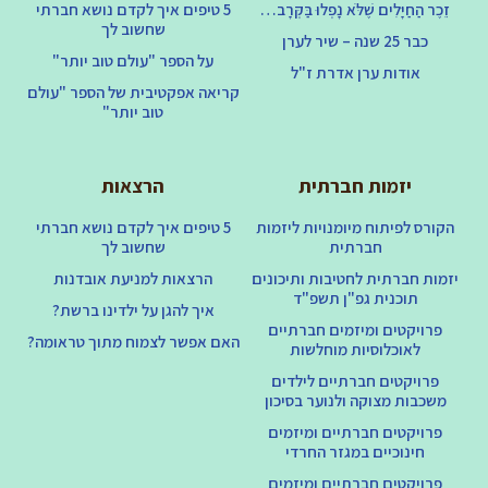
זֵכֶר הַחַיָּלִים שֶׁלֹּא נָפְלוּ בַּקְּרָב…
5 טיפים איך לקדם נושא חברתי
שחשוב לך
כבר 25 שנה – שיר לערן
על הספר "עולם טוב יותר"
אודות ערן אדרת ז"ל
קריאה אפקטיבית של הספר "עולם
טוב יותר"
יזמות חברתית
הרצאות
הקורס לפיתוח מיומנויות ליזמות
5 טיפים איך לקדם נושא חברתי
חברתית
שחשוב לך
יזמות חברתית לחטיבות ותיכונים
הרצאות למניעת אובדנות
תוכנית גפ"ן תשפ"ד
איך להגן על ילדינו ברשת?
פרויקטים ומיזמים חברתיים
האם אפשר לצמוח מתוך טראומה?
לאוכלוסיות מוחלשות
פרויקטים חברתיים לילדים
משכבות מצוקה ולנוער בסיכון
פרויקטים חברתיים ומיזמים
חינוכיים במגזר החרדי
פרויקטים חברתיים ומיזמים