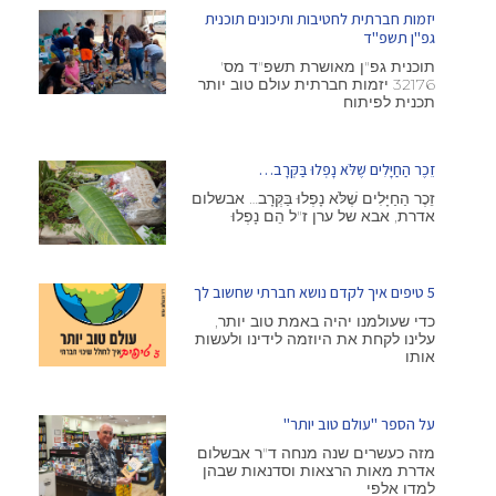
יזמות חברתית לחטיבות ותיכונים תוכנית
גפ"ן תשפ"ד
תוכנית גפ"ן מאושרת תשפ"ד מס'
32176 יזמות חברתית עולם טוב יותר
תכנית לפיתוח
זֵכֶר הַחַיָּלִים שֶׁלֹּא נָפְלוּ בַּקְּרָב…
זֵכֶר הַחַיָּלִים שֶׁלֹּא נָפְלוּ בַּקְּרָב… אבשלום
אדרת, אבא של ערן ז"ל הֵם נָפְלוּ
5 טיפים איך לקדם נושא חברתי שחשוב לך
כדי שעולמנו יהיה באמת טוב יותר,
עלינו לקחת את היוזמה לידינו ולעשות
אותו
על הספר "עולם טוב יותר"
מזה כעשרים שנה מנחה ד"ר אבשלום
אדרת מאות הרצאות וסדנאות שבהן
למדו אלפי