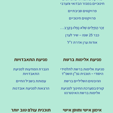
חינוכיים במגזר הבדואי והערבי
פרויקטים סביבתיים
פרויקטים חינוכיים
זֵכֶר הַחַיָּלִים שֶׁלֹּא נָפְלוּ בַּקְּרָב…
כבר 25 שנה – שיר לערן
אודות ערן אדרת ז"ל
מניעת אלימות ברשת
מניעת התאבדויות
מניעת אלימות ברשת לתלמידי
הגברת המודעות למניעת
היסודי – תוכנית גפ"ן תשפ"ד
התאבדויות
ההיבטים השליליים ברשת
עמותת בשביל החיים
קורס במערכת החינוך למניעת
הרצאות למניעת אובדנות
אלימות ברשת האינטרנט
אימון אישי וחוסן אישי
תוכנית עולם טוב יותר