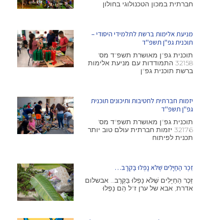
חברתית במכון הטכנולוגי בחולון
מניעת אלימות ברשת לתלמידי היסודי –
תוכנית גפ"ן תשפ"ד
תוכנית גפ"ן מאושרת תשפ"ד מס'
32158 התמודדות עם מניעת אלימות
ברשת תוכנית גפ"ן
יזמות חברתית לחטיבות ותיכונים תוכנית
גפ"ן תשפ"ד
תוכנית גפ"ן מאושרת תשפ"ד מס'
32176 יזמות חברתית עולם טוב יותר
תכנית לפיתוח
זֵכֶר הַחַיָּלִים שֶׁלֹּא נָפְלוּ בַּקְּרָב…
זֵכֶר הַחַיָּלִים שֶׁלֹּא נָפְלוּ בַּקְּרָב… אבשלום
אדרת, אבא של ערן ז"ל הֵם נָפְלוּ