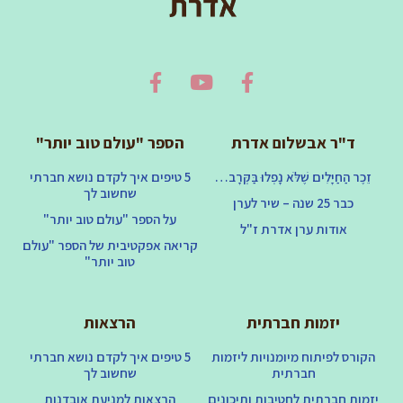
ד"ר אבשלום אדרת
הספר "עולם טוב יותר"
זֵכֶר הַחַיָּלִים שֶׁלֹּא נָפְלוּ בַּקְּרָב…
5 טיפים איך לקדם נושא חברתי
שחשוב לך
כבר 25 שנה – שיר לערן
על הספר "עולם טוב יותר"
אודות ערן אדרת ז"ל
קריאה אפקטיבית של הספר "עולם
טוב יותר"
יזמות חברתית
הרצאות
הקורס לפיתוח מיומנויות ליזמות
5 טיפים איך לקדם נושא חברתי
חברתית
שחשוב לך
יזמות חברתית לחטיבות ותיכונים
הרצאות למניעת אובדנות