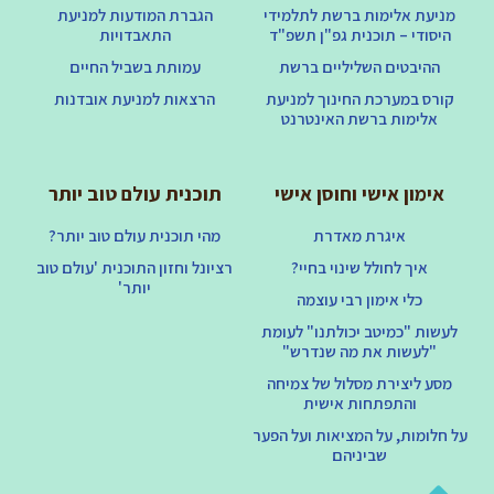
מניעת אלימות ברשת לתלמידי
הגברת המודעות למניעת
היסודי – תוכנית גפ"ן תשפ"ד
התאבדויות
ההיבטים השליליים ברשת
עמותת בשביל החיים
קורס במערכת החינוך למניעת
הרצאות למניעת אובדנות
אלימות ברשת האינטרנט
אימון אישי וחוסן אישי
תוכנית עולם טוב יותר
איגרת מאדרת
מהי תוכנית עולם טוב יותר?
איך לחולל שינוי בחיי?
רציונל וחזון התוכנית 'עולם טוב
יותר'
כלי אימון רבי עוצמה
לעשות "כמיטב יכולתנו" לעומת
"לעשות את מה שנדרש"
מסע ליצירת מסלול של צמיחה
והתפתחות אישית
על חלומות, על המציאות ועל הפער
שביניהם