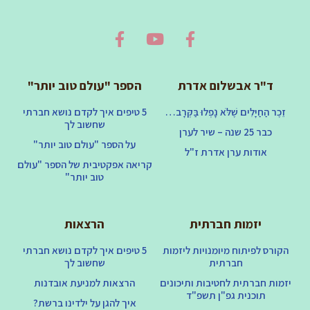
ד"ר אבשלום אדרת
הספר "עולם טוב יותר"
זֵכֶר הַחַיָּלִים שֶׁלֹּא נָפְלוּ בַּקְּרָב…
5 טיפים איך לקדם נושא חברתי
שחשוב לך
כבר 25 שנה – שיר לערן
על הספר "עולם טוב יותר"
אודות ערן אדרת ז"ל
קריאה אפקטיבית של הספר "עולם
טוב יותר"
יזמות חברתית
הרצאות
הקורס לפיתוח מיומנויות ליזמות
5 טיפים איך לקדם נושא חברתי
חברתית
שחשוב לך
יזמות חברתית לחטיבות ותיכונים
הרצאות למניעת אובדנות
תוכנית גפ"ן תשפ"ד
איך להגן על ילדינו ברשת?