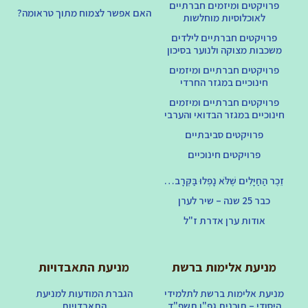
פרויקטים ומיזמים חברתיים
האם אפשר לצמוח מתוך טראומה?
לאוכלוסיות מוחלשות
פרויקטים חברתיים לילדים
משכבות מצוקה ולנוער בסיכון
פרויקטים חברתיים ומיזמים
חינוכיים במגזר החרדי
פרויקטים חברתיים ומיזמים
חינוכיים במגזר הבדואי והערבי
פרויקטים סביבתיים
פרויקטים חינוכיים
זֵכֶר הַחַיָּלִים שֶׁלֹּא נָפְלוּ בַּקְּרָב…
כבר 25 שנה – שיר לערן
אודות ערן אדרת ז"ל
מניעת אלימות ברשת
מניעת התאבדויות
מניעת אלימות ברשת לתלמידי
הגברת המודעות למניעת
היסודי – תוכנית גפ"ן תשפ"ד
התאבדויות