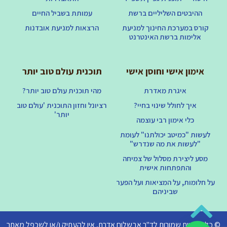
ההיבטים השליליים ברשת
עמותת בשביל החיים
קורס במערכת החינוך למניעת
הרצאות למניעת אובדנות
אלימות ברשת האינטרנט
אימון אישי וחוסן אישי
תוכנית עולם טוב יותר
איגרת מאדרת
מהי תוכנית עולם טוב יותר?
איך לחולל שינוי בחיי?
רציונל וחזון התוכנית 'עולם טוב
יותר'
כלי אימון רבי עוצמה
לעשות "כמיטב יכולתנו" לעומת
"לעשות את מה שנדרש"
מסע ליצירת מסלול של צמיחה
והתפתחות אישית
על חלומות, על המציאות ועל הפער
שביניהם
© כל הזכויות שמורות לד"ר אבשלום אדרת, אין להעתיק ו/או לשכפל מאתר