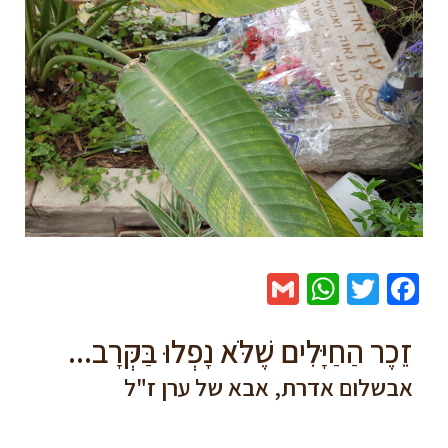
WhatsApp
Gmail
Twitter
Facebook
זֵכֶר הַחַיָּלִים שֶׁלֹּא נָפְלוּ בַּקְּרָב...
אבשלום אדרת, אבא של ערן ז"ל