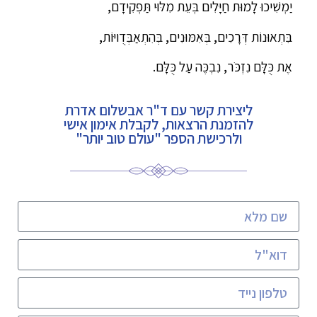
יַמְשִׁיכוּ לָמוּת חַיָּלִים בְּעֵת מִלּוּי תַּפְקִידָם,
בִּתְאוּנוֹת דְּרָכִים, בְּאִמּוּנִים, בְּהִתְאַבְּדֻויּוֹת,
אֶת כֻּלָּם נִזְכֹּר, נִבְכֶּה עַל כֻּלָּם.
ליצירת קשר עם ד"ר אבשלום אדרת
להזמנת הרצאות, לקבלת אימון אישי
ולרכישת הספר "עולם טוב יותר"