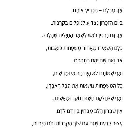
אַךְ סִבְלָם – הִכְרִיעַ אוֹתָם.
בְּיוֹם הַזִּכָּרוֹן נַצְדִּיעַ לַנּוֹפְלִים בַּקְּרָבוֹת,
אַךְ גַּם נַרְכִּין רֹאשׁ לִשְׁאַר הַחַיָּלִים שֶׁהָלְכוּ .
כֻּלָּם הִשְׁאִירוּ מֵאָחוֹר מִשְׁפָּחוֹת כּוֹאֲבוֹת,
אָב וְאֵם שֶׁחַיֵּיהֶם הִתְהַפְּכוּ.
וְאַף שֶׁמּוֹתָם לֹא הָיָה הֶרוֹאִי וּמַרְשִׁים,
כָּל הַמִּשְׁפָּחוֹת נוֹשְׂאוֹת אֶת סֵבֶל הָאָבְדָן,
וְאַף שֶׁלְּחֶלְקָם חֶשְׁבּוֹן נוֹקֵב וּמַאֲשִׁים ,
אֵין שִׁבְרוֹן הַלֵּב מַבְחִין בֵּין דָּם לְדָם.
עָצוּב לָדַעַת שֶׁגַּם עִם שׁוֹךְ הַקְרָבוֹת וְתֹם הַיְּרִיּוֹת,