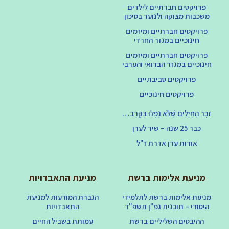
פרויקטים חברתיים לילדים
משכבות מצוקה ולנוער בסיכון
פרויקטים חברתיים ומיזמים
חינוכיים במגזר החרדי
פרויקטים חברתיים ומיזמים
חינוכיים במגזר הבדואי והערבי
פרויקטים סביבתיים
פרויקטים חינוכיים
זֵכֶר הַחַיָּלִים שֶׁלֹּא נָפְלוּ בַּקְּרָב…
כבר 25 שנה – שיר לערן
אודות ערן אדרת ז"ל
מניעת אלימות ברשת
מניעת התאבדויות
מניעת אלימות ברשת לתלמידי
הגברת המודעות למניעת
היסודי – תוכנית גפ"ן תשפ"ד
התאבדויות
ההיבטים השליליים ברשת
עמותת בשביל החיים