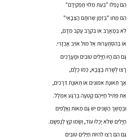
הֵם נָפְלוּ "בְּעֵת מִלּוּי תַּפְקִידָם"
הֵם מֵתוּ "בִּזְמַן שֵׁרוּתָם הַצְּבָאִי"
לֹא בְּמַאֲרָב אוֹ בִּקְרָב עָקֹב מִדָּם,
אוֹ בְּהִסְתַּעֲרוּת אֶל מוּל אוֹיֵב אַכְזָרִי.
גַּם הֵם הָיוּ חַיָּלִים טוֹבִים וּמָעֳרָכִים
רָצוּ לְשָׁרֵת בַּצָּבָא, כְּמוֹ כֻּלָּם,
אַךְ תְּאוּנַת אִמּוּנִים אוֹ תְּאוּנַת דְּרָכִים,
אֶת פְּתִיל חַיֵּיהֶם קָטְעָה בְּרֶגַע אֻמְלָל.
וּבְמֶשֶׁךְ הַשָּׁנִים יֵשׁ גַּם מֵאוֹת וַאֲלָפִים
חַיָּלִים שֶׁלֹּא יָכְלוּ עוֹד, וְשָׂמוּ קֵץ לְנַפְשָׁם.
גַּם הֵם רָצוּ לִהְיוֹת חַיָּלִים טוֹבִים