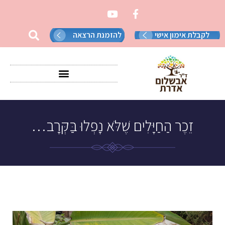
לקבלת אימון אישי
להזמנת הרצאה
זֵכֶר הַחַיָּלִים שֶׁלֹּא נָפְלוּ בַּקְּרָב…