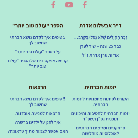
ד"ר אבשלום אדרת
הספר "עולם טוב יותר"
זֵכֶר הַחַיָּלִים שֶׁלֹּא נָפְלוּ בַּקְּרָב…
5 טיפים איך לקדם נושא חברתי
שחשוב לך
כבר 25 שנה – שיר לערן
על הספר "עולם טוב יותר"
אודות ערן אדרת ז"ל
קריאה אפקטיבית של הספר "עולם
טוב יותר"
יזמות חברתית
הרצאות
הקורס לפיתוח מיומנויות ליזמות
5 טיפים איך לקדם נושא חברתי
חברתית
שחשוב לך
יזמות חברתית לחטיבות ותיכונים
הרצאות למניעת אובדנות
תוכנית גפ"ן תשפ"ד
איך להגן על ילדינו ברשת?
פרויקטים ומיזמים חברתיים
האם אפשר לצמוח מתוך טראומה?
לאוכלוסיות מוחלשות